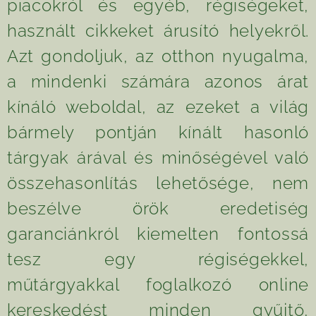
piacokról és egyéb, régiségeket,
használt cikkeket árusító helyekről.
Azt gondoljuk, az otthon nyugalma,
a mindenki számára azonos árat
kínáló weboldal, az ezeket a világ
bármely pontján kínált hasonló
tárgyak árával és minőségével való
összehasonlítás lehetősége, nem
beszélve örök eredetiség
garanciánkról kiemelten fontossá
tesz egy régiségekkel,
műtárgyakkal foglalkozó online
kereskedést minden gyűjtő,