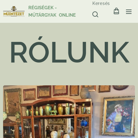
Keresés
RÉGISÉGEK -
MŰTÁRGYAK ONLINE
RÓLUNK