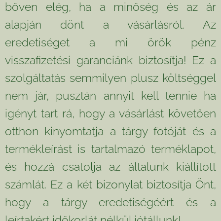
bőven elég, ha a minőség és az ár
alapján dönt a vásárlásról. Az
eredetiséget a mi örök pénz
visszafizetési garanciánk biztosítja! Ez a
szolgáltatás semmilyen plusz költséggel
nem jár, pusztán annyit kell tennie ha
igényt tart rá, hogy a vásárlást követően
otthon kinyomtatja a tárgy fotóját és a
termékleírást is tartalmazó terméklapot,
és hozzá csatolja az általunk kiállított
számlát. Ez a két bizonylat biztosítja Önt,
hogy a tárgy eredetiségéért és a
leírtakért időkorlát nélkül jótállunk!