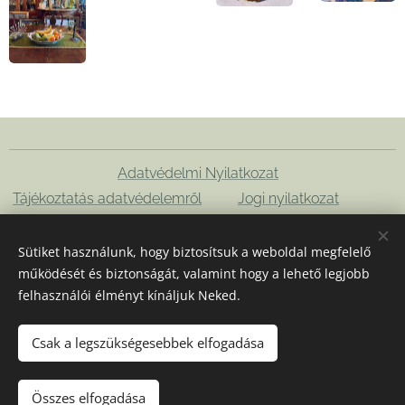
Adatvédelmi Nyilatkozat
Tájékoztatás adatvédelemről
Jogi nyilatkozat
Süti szabályzat
Impresszum
Sütiket használunk, hogy biztosítsuk a weboldal megfelelő
működését és biztonságát, valamint hogy a lehető legjobb
felhasználói élményt kínáljuk Neked.
Csak a legszükségesebbek elfogadása
Összes elfogadása
Sütik