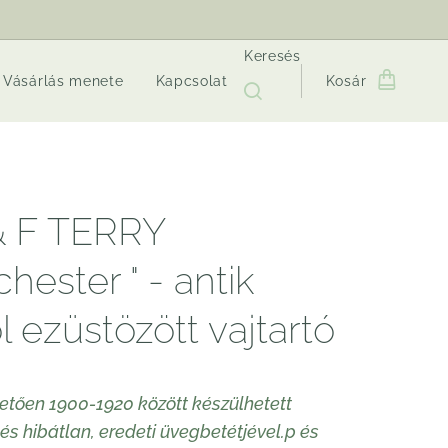
Keresés
Vásárlás menete
Kapcsolat
Kosár
& F TERRY
hester " - antik
 ezüstözött vajtartó
hetően 1900-1920 között készülhetett
s hibátlan, eredeti üvegbetétjével.p és