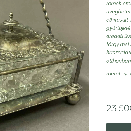
remek ere
üvegbetéte
elhíresült
gyártójelé
eredeti üv
tárgy mel
használatb
otthonban
méret: 15 
23 50