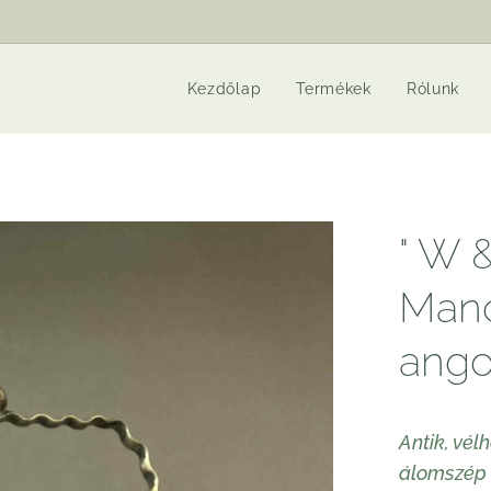
Kezdőlap
Termékek
Rólunk
" W 
Manc
angol
Antik, vél
álomszép é