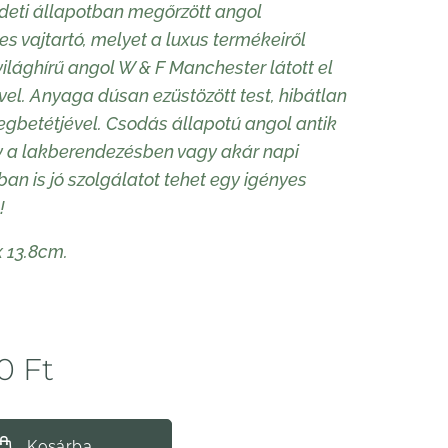
deti állapotban megőrzött angol
s vajtartó, melyet a luxus termékeiről
 világhírű angol W & F Manchester látott el
vel. Anyaga dúsan ezüstözött test, hibátlan
egbetétjével. Csodás állapotú angol antik
y a lakberendezésben vagy akár napi
an is jó szolgálatot tehet egy igényes
!
x 13.8cm.
0
Ft
Kosárba