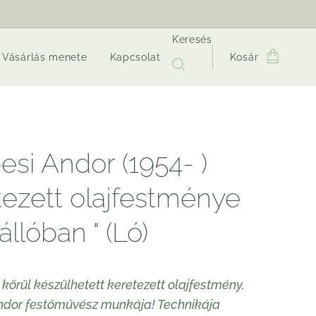
Keresés
Vásárlás menete
Kapcsolat
Kosár
esi Andor (1954- )
tezett olajfestménye
tállóban " (Ló)
 körül készülhetett keretezett olajfestmény,
ndor festőművész munkája! Technikája