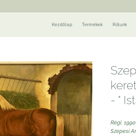
Kezdőlap
Termékek
Rólunk
Szep
kere
- " Is
Régi, 1990
Szepesi A