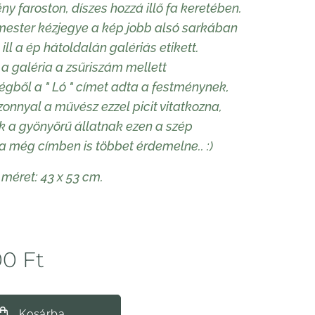
ny faroston, díszes hozzá illő fa keretében.
 mester kézjegye a kép jobb alsó sarkában
 ill a ép hátoldalán galériás etikett.
a galéria a zsűriszám mellett
gből a " Ló " címet adta a festménynek,
onnyal a művész ezzel picit vitatkozna,
k a gyönyörű állatnak ezen a szép
a még címben is többet érdemelne.. :)
 méret: 43 x 53 cm.
00
Ft
Kosárba