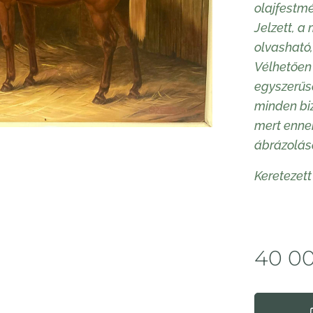
olajfestmé
Jelzett, a
olvasható,
Vélhetően 
egyszerűsé
minden biz
mert enne
ábrázolás
Keretezett
40 0