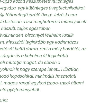
0-1920 között készülhetett különleges
vegváza, egy különleges üvegtechnikákkal
 fújt többrétegű irizáló üveg! Jelzést nem
 de biztosan a kor meghatározó műhelyeinek
készült, teljes egészében
val,minden bizonnyal Wilhelm Kralik
n. Messziről leginkább egy eozinmázas
atását keltő darab, ami a mély bordótól, az
 sárgán és a kékeken át leginkább
nek mutatja magát, de ebben a
yoknak is nagy szerepe lehet... Hibátlan,
dódó kopásokkal, minimális használati
, magas rangú egykori (1900-1920) állami
selő gyűjteményéből.
erint