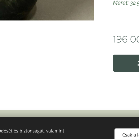
Méret: 32.
196 0
dését és biztonságát, valamint
Csak a 