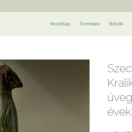
Kezdőlap
Termékek
Rólunk
Szec
Krali
üveg
évek