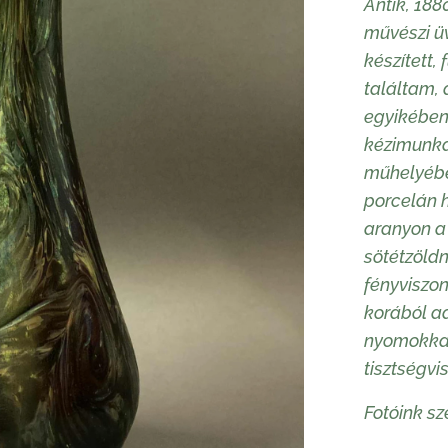
Antik, 188
művészi ü
készített,
találtam,
egyikében 
kézimunká
műhelyébe
porcelán h
aranyon a
sötétzöld
fényviszon
korából a
nyomokkal
tisztségvi
Fotóink sz