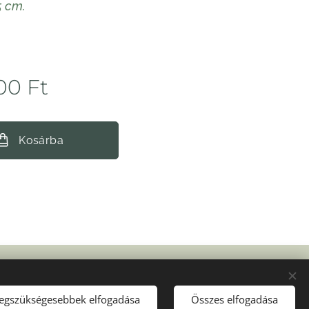
5 cm.
00
Ft
Kosárba
Sütik
legszükségesebbek elfogadása
Összes elfogadása