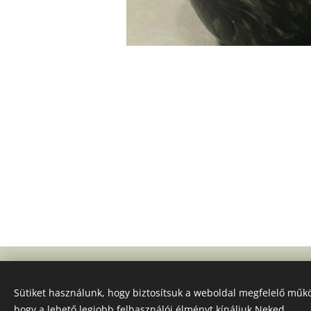
Sütiket használunk, hogy biztosítsuk a weboldal megfelelő műkö
hogy a lehető legjobb felhasználói élményt kínáljuk Neked.