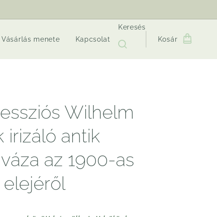
Keresés
Vásárlás menete
Kapcsolat
Kosár
essziós Wilhelm
k irizáló antik
váza az 1900-as
 elejéről