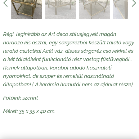
Régi, leginkább az Art deco stílusjegyeit magán
hordozó kis asztal, egy sárgarézből készült tálaló vagy
lerakó asztalka! Acél váz, díszes sárgaréz csövekkel és
a két tálalóként funkcionáló rész vastag füstüvegből...
Remek állapotban, korából adódó használati
nyomokkal, de szuper és remekül használható
állapotban! ( A kerámia hamutál nem az ajánlat része)
Fotóink szerint
Méret: 35 x 35 x 40 cm.