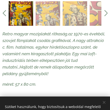
Retro magyar moziplakát ritkaság,az 1970-es évekből,
szovjet filmplakát csodás grafikával, A nagy attrakció
c. film, hatalmas, egykor hirdetőoszlopra szánt, de
valamiért nem kiragasztott plakátja. Egy mai loft-
indusztriális térben elképesztően jól tud
mutatni...Hajtott de remek állapotban megőrzött
példány gyűjteményből!
méret: 57 x 80 cm.
22 000
Ft
Sütiket használunk, hogy biztosítsuk a weboldal megfelelő