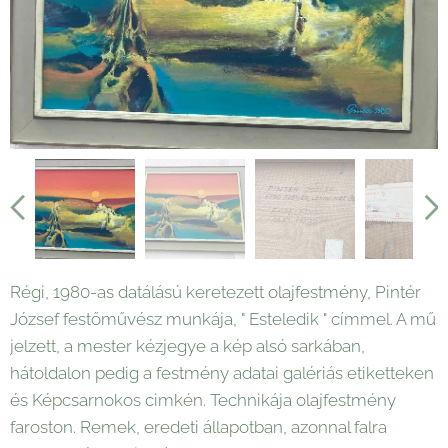
Régi, 1980-as datálású keretezett olajfestmény, Pintér
József festőművész munkája, " Esteledik " címmel. A mű
jelzett, a mester kézjegye a kép alsó sarkában,
hátoldalon pedig a festmény adatai galériás etiketteken
és Képcsarnokos cimkén. Technikája olajfestmény
faroston. Remek, eredeti állapotban, azonnal falra