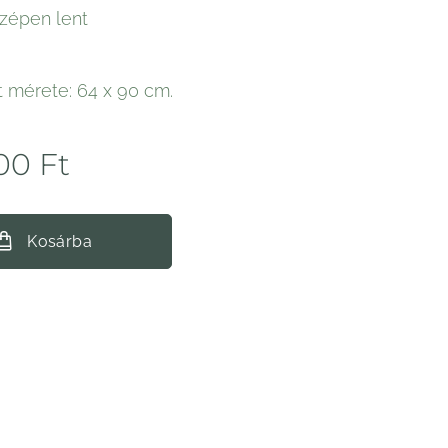
özépen lent
t mérete: 64 x 90 cm.
00
Ft
Kosárba