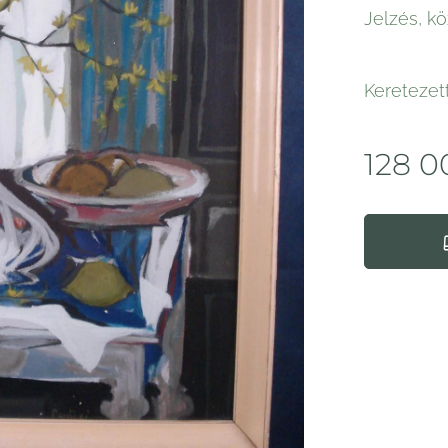
Jelzés, k
Keretezet
128 0