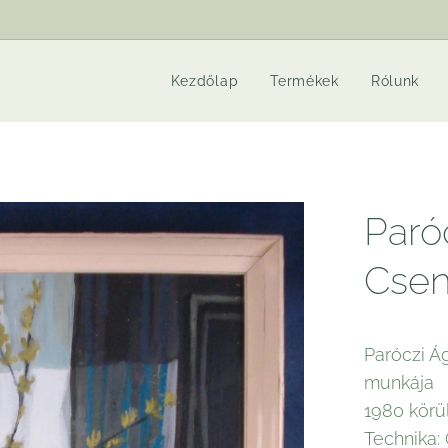
Kezdőlap
Termékek
Rólunk
Paró
Csen
Paróczi Á
munkája
1980 körül
Technika: 