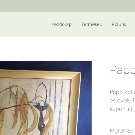
Kezdőlap
Termékek
Rólunk
Papp
Papp Zolt
es évek. T
képen, ill
Méret: 87