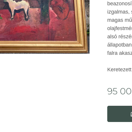
beazonosí
izgalmas, 
magas művé
olajfestmé
alsó részé
állapotban
falra akas
Keretezett
95 0