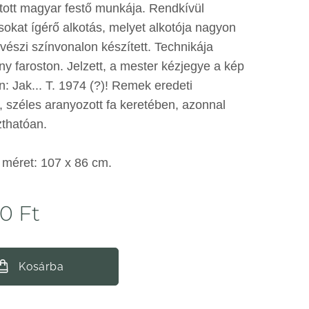
tott magyar festő munkája. Rendkívül
sokat ígérő alkotás, melyet alkotója nagyon
szi színvonalon készített. Technikája
ny faroston. Jelzett, a mester kézjegye a kép
n: Jak... T. 1974 (?)! Remek eredeti
, széles aranyozott fa keretében, azonnal
zthatóan.
 méret: 107 x 86 cm.
00
Ft
Kosárba