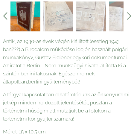
Antik, az 1930-as évek végén kiállított (esetleg 1943
ban???) a Birodalom működése idején használt polgári
munkakönyv, Gustav Eidiener egykori dokumentumai.
Az iratot a Berlin - Nord munkaügyi hivatal állította ki a
szintén beriini lakosnak. Egészen remek
állapotban,berlini gyűjteményből!
A tárgyal kapcsolatban elhatárolódunk az önkényuralmi
jelkép minden hordozott jelentésétől, pusztán a
történelmi hűség miatt mutatjuk be a fotókon a
történelmi kor gyűjtői számára!
Méret: 15 x 10.5 cm.