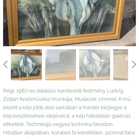
Régi, 1987-es datálású keretezett festmény Ludvig
Zoltán festőművész munkája, Mutációk címmel. A mű
jelzett a kép jobb alsó sarkában a mester kézjegye a
kép készítésének idejével ill. a kép hátoldalán galériás
etikettek. Technikája vegyes technika faroston.
Hibátlan állapotban, korabeli fa keretében, azonnal falra