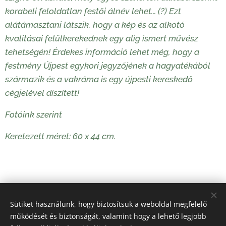
korabeli feloldatlan festői álnév lehet... (?) Ezt
alátámasztani látszik, hogy a kép és az alkotó
kvalitásai felülkerekednek egy alig ismert művész
tehetségén! Érdekes információ lehet még, hogy a
festmény Újpest egykori jegyzőjének a hagyatékából
származik és a vakráma is egy újpesti kereskedő
cégjelével díszített!
Fotóink szerint
Keretezett méret: 60 x 44 cm.
55 000
Ft
Sütiket használunk, hogy biztosítsuk a weboldal megfelelő
működését és biztonságát, valamint hogy a lehető legjobb