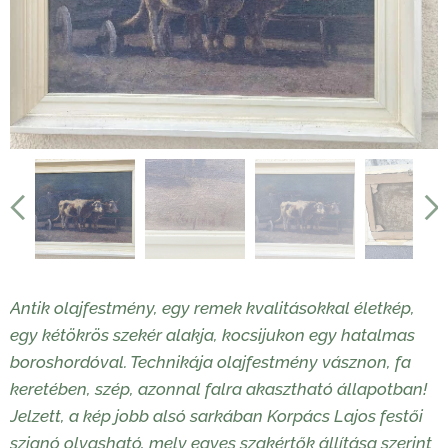
Antik olajfestmény, egy remek kvalitásokkal életkép,
egy kétökrös szekér alakja, kocsijukon egy hatalmas
boroshordóval. Technikája olajfestmény vásznon, fa
keretében, szép, azonnal falra akasztható állapotban!
Jelzett, a kép jobb alsó sarkában Korpács Lajos festői
szignó olvasható, mely egyes szakértők állítása szerint