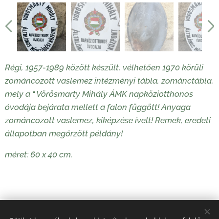
Régi, 1957-1989 között készült, vélhetően 1970 körüli
zománcozott vaslemez intézményi tábla, zománctábla,
mely a " Vörösmarty Mihály ÁMK napköziotthonos
óvodája bejárata mellett a falon függött! Anyaga
zománcozott vaslemez, kiképzése ívelt! Remek, eredeti
állapotban megőrzött példány!
méret: 60 x 40 cm.
60 000
Ft