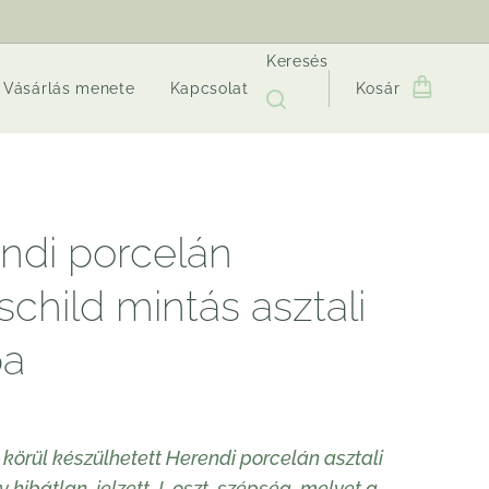
Keresés
Vásárlás menete
Kapcsolat
Kosár
ndi porcelán
child mintás asztali
pa
 körül készülhetett Herendi porcelán asztali
 hibátlan, jelzett, I. oszt. szépség, melyet a