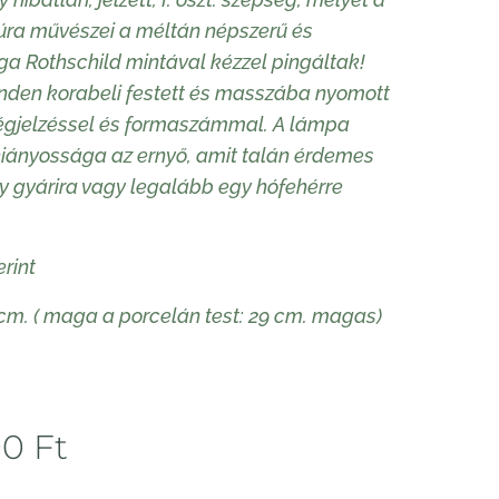
ra művészei a méltán népszerű és
a Rothschild mintával kézzel pingáltak!
nden korabeli festett és masszába nyomott
égjelzéssel és formaszámmal. A lámpa
hiányossága az ernyő, amit talán érdemes
y gyárira vagy legalább egy hófehérre
erint
cm. ( maga a porcelán test: 29 cm. magas)
00
Ft