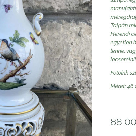
manufaktú
méregdrág
Talpán mi
Herendi c
egyetlen 
lenne, vag
lecserélni!
Fotóink sz
Méret: 46 
88 0