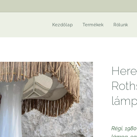
Kezdőlap
Termékek
Rólunk
Here
Roths
lám
Régi, 1980
lámpa, egy