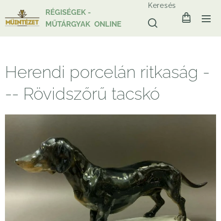
Keresés
RÉGISÉGEK -
MŰTÁRGYAK ONLINE
Herendi porcelán ritkaság -
-- Rövidszőrű tacskó