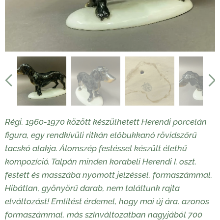
Régi, 1960-1970 között készülhetett Herendi porcelán
figura, egy rendkívüli ritkán előbukkanó rövidszőrű
tacskó alakja. Álomszép festéssel készült élethű
kompozíció. Talpán minden korabeli Herendi I. oszt.
festett és masszába nyomott jelzéssel, formaszámmal.
Hibátlan, gyönyörű darab, nem találtunk rajta
elváltozást! Említést érdemel, hogy mai új ára, azonos
formaszámmal, más színváltozatban nagyjából 700