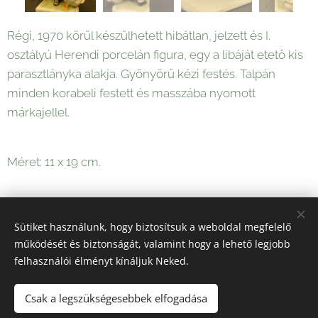
Régi, 1970 körül készülhetett hibátlan, jelzett és I.
osztályú Herendi porcelán figura, egy a libáját etető kis
parasztlányka alakja. Gyönyörű kézi festés. Talpán
minden korabeli festett és masszába nyomott
márkajellel.
Méret: 11 x 19 cm.
23 000
Ft
Sütiket használunk, hogy biztosítsuk a weboldal megfelelő
működését és biztonságát, valamint hogy a lehető legjobb
felhasználói élményt kínáljuk Neked.
Sütik
Csak a legszükségesebbek elfogadása