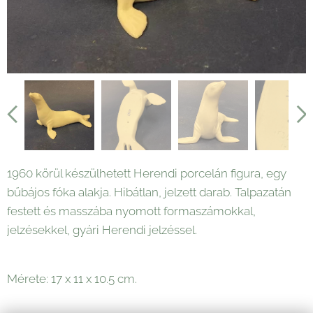
1960 körül készülhetett Herendi porcelán figura, egy
bűbájos fóka alakja. Hibátlan, jelzett darab. Talpazatán
festett és masszába nyomott formaszámokkal,
jelzésekkel, gyári Herendi jelzéssel.
Mérete: 17 x 11 x 10.5 cm.