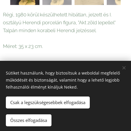
Régi, 1980 körül készülhetett hibátlan, jelzett és I.
osztályú Herendi porcelán figura, "Akt zöld lepellel"
Talpán minden korabeli Herendi jelzéssel.
Méret: 35 x 23 cm.
78 000
Ft
Sütiket használunk, hogy biztosítsuk a weboldal megfelelő
működését és biztonságát, valamint hogy a lehető legjobb
felhasználói élményt kínáljuk Neked.
Sütik
Csak a legszükségesebbek elfogadása
Kosárba
Összes elfogadása