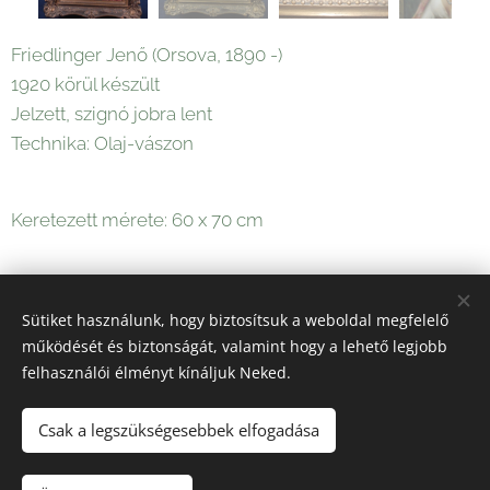
Friedlinger Jenő (Orsova, 1890 -)
1920 körül készült
Jelzett, szignó jobra lent
Technika: Olaj-vászon
Keretezett mérete: 60 x 70 cm
135 000
Ft
Sütiket használunk, hogy biztosítsuk a weboldal megfelelő
működését és biztonságát, valamint hogy a lehető legjobb
felhasználói élményt kínáljuk Neked.
Sütik
Csak a legszükségesebbek elfogadása