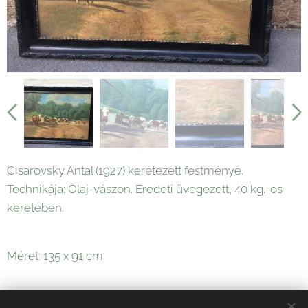
Cisarovsky Antal (1927) keretezett festménye.
Technikája: Olaj-vászon. Eredeti üvegezett, 40 kg.-os
keretében.
Méret: 135 x 91 cm.
135 000
Ft