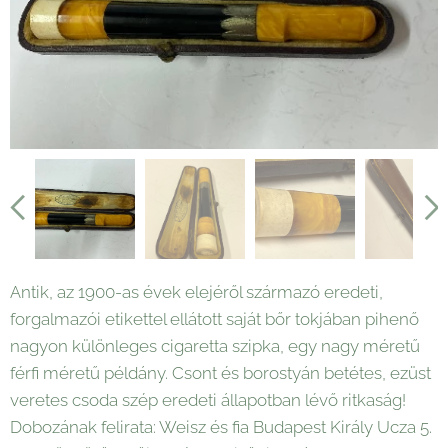
Antik, az 1900-as évek elejéről származó eredeti,
forgalmazói etikettel ellátott saját bőr tokjában pihenő
nagyon különleges cigaretta szipka, egy nagy méretű
férfi méretű példány. Csont és borostyán betétes, ezüst
veretes csoda szép eredeti állapotban lévő ritkaság!
Dobozának felirata: Weisz és fia Budapest Király Ucza 5.