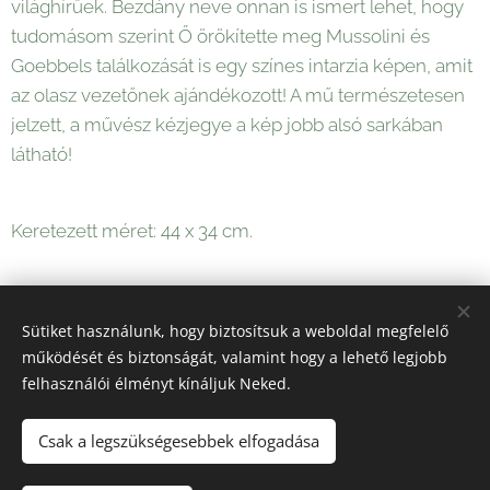
világhírűek. Bezdány neve onnan is ismert lehet, hogy
tudomásom szerint Ő örökítette meg Mussolini és
Goebbels találkozását is egy színes intarzia képen, amit
az olasz vezetőnek ajándékozott! A mű természetesen
jelzett, a művész kézjegye a kép jobb alsó sarkában
látható!
Keretezett méret: 44 x 34 cm.
65 000
Ft
Sütiket használunk, hogy biztosítsuk a weboldal megfelelő
működését és biztonságát, valamint hogy a lehető legjobb
felhasználói élményt kínáljuk Neked.
Sütik
Csak a legszükségesebbek elfogadása