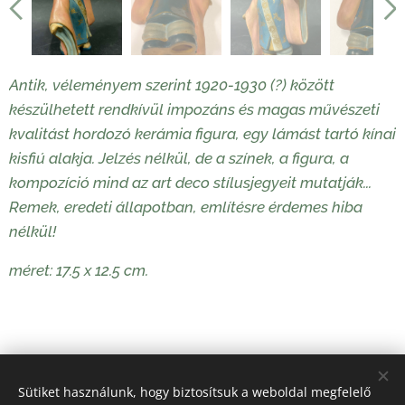
Antik, véleményem szerint 1920-1930 (?) között
készülhetett rendkívül impozáns és magas művészeti
kvalitást hordozó kerámia figura, egy lámást tartó kínai
kisfiú alakja. Jelzés nélkül, de a színek, a figura, a
kompozíció mind az art deco stílusjegyeit mutatják...
Remek, eredeti állapotban, említésre érdemes hiba
nélkül!
méret: 17.5 x 12.5 cm.
44 000
Ft
Sütiket használunk, hogy biztosítsuk a weboldal megfelelő