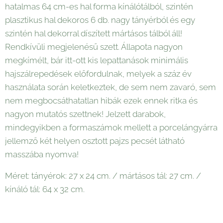
hatalmas 64 cm-es hal forma kínálótálból, szintén
plasztikus hal dekoros 6 db. nagy tányérból és egy
szintén hal dekorral díszített mártásos tálból áll!
Rendkívüli megjelenésű szett. Állapota nagyon
megkímélt, bár itt-ott kis lepattanások minimális
hajszálrepedések előfordulnak, melyek a száz év
használata során keletkeztek, de sem nem zavaró, sem
nem megbocsáthatatlan hibák ezek ennek ritka és
nagyon mutatós szettnek! Jelzett darabok,
mindegyikben a formaszámok mellett a porcelángyárra
jellemző két helyen osztott pajzs pecsét látható
masszába nyomva!
Méret: tányérok: 27 x 24 cm. / mártásos tál: 27 cm. /
kínáló tál: 64 x 32 cm.