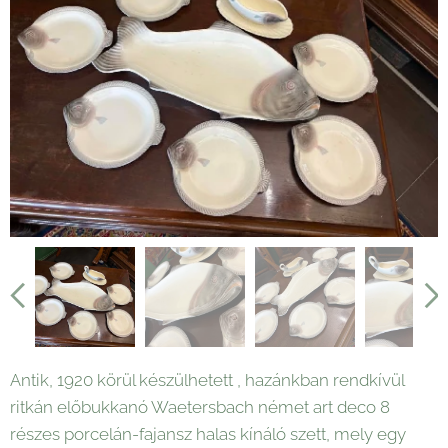
Antik, 1920 körül készülhetett , hazánkban rendkívül
ritkán előbukkanó Waetersbach német art deco 8
részes porcelán-fajansz halas kínáló szett, mely egy