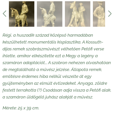
Régi, a huszadik század középső harmadában
készülhetett monumentális kisplasztika. A Kossuth-
díjas remek szobrászművészt vélhetően Petőfi verse
ihlette, amikor elkészítette ezt a Megy a legény a
szamáron adaptációt... A szobron nehezen olvashatóan
de megtalálható a művész jelzése. Állapota remek,
említésre érdemes hiba nélkül vészelte át egy
gyűjteményben az elmúlt évtizedeket. Anyaga, zöldre
festett terrakotta (?) Csodásan adja vissza a Petőfi alak,
a szamáron üldögélő juhász alakját a művész.
Mérete: 25 x 39 cm.