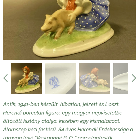
Antik, 1941-ben készült, hibátlan, jelzett és I. oszt.
Herendi porcelán figura, egy magyar népviseletbe
öltözött kislány alakja, kezében egy kismalaccal.
Álomszép kézi festésű, 84 éves Herendi! Érdekessége a
tá
rgyon lévő "Vastaghné B. O. " porcelánfestői