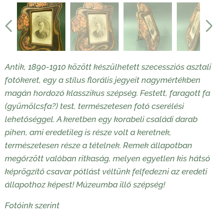
Antik, 1890-1910 között készülhetett szecessziós asztali
fotókeret, egy a stílus florális jegyeit nagymértékben
magán hordozó klasszikus szépség. Festett, faragott fa
(gyümölcsfa?) test, természetesen fotó cserélési
lehetőséggel. A keretben egy korabeli családi darab
pihen, ami eredetileg is része volt a keretnek,
természetesen része a tételnek. Remek állapotban
megőrzött valóban ritkaság, melyen egyetlen kis hátsó
képrögzítő csavar pótlást véltünk felfedezni az eredeti
állapothoz képest! Múzeumba illő szépség!
Fotóink szerint